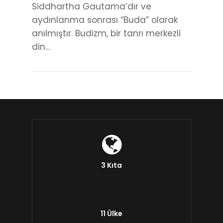
Siddhartha Gautama’dır ve
aydınlanma sonrası “Buda” olarak
anılmıştır. Budizm, bir tanrı merkezli
din…
3 Kıta
11 Ülke