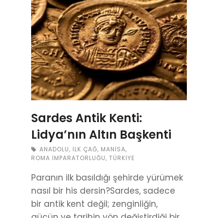
Sardes Antik Kenti:
Lidya’nın Altın Başkenti
ANADOLU
,
İLK ÇAĞ
,
MANISA
,
ROMA İMPARATORLUĞU
,
TÜRKIYE
Paranın ilk basıldığı şehirde yürümek
nasıl bir his dersin?Sardes, sadece
bir antik kent değil; zenginliğin,
gücün ve tarihin yön değiştirdiği bir