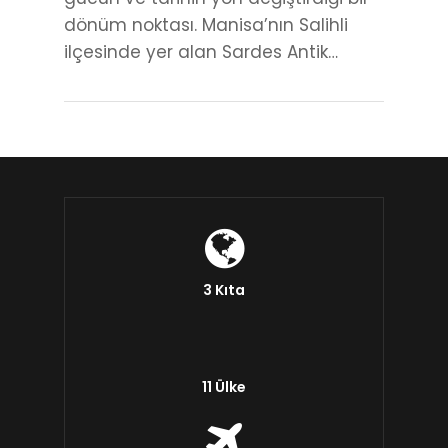
dönüm noktası. Manisa’nın Salihli
ilçesinde yer alan Sardes Antik…
3 Kıta
11 Ülke