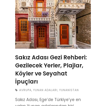
Sakız Adası Gezi Rehberi:
Gezilecek Yerler, Plajlar,
Köyler ve Seyahat
İpuçları
AVRUPA
,
YUNAN ADALARI
,
YUNANISTAN
Sakız Adası, Ege’de Türkiye’ye en