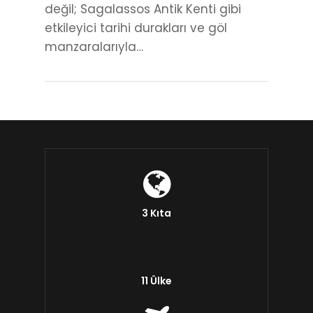
değil; Sagalassos Antik Kenti gibi
etkileyici tarihi durakları ve göl
manzaralarıyla…
3 Kıta
11 Ülke