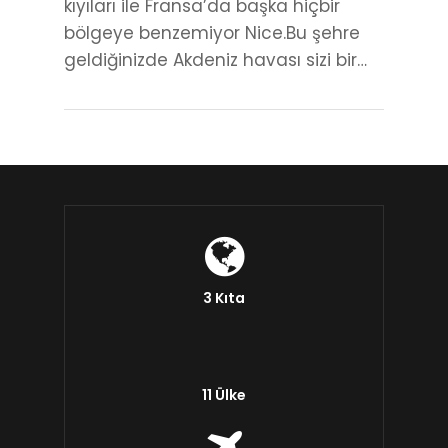
kıyıları ile Fransa’da başka hiçbir
bölgeye benzemiyor Nice.Bu şehre
geldiğinizde Akdeniz havası sizi bir…
3 Kıta
11 Ülke