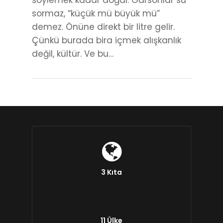
söylemek kadar doğal. Garsonlar su
sormaz, “küçük mü büyük mü”
demez. Önüne direkt bir litre gelir.
Çünkü burada bira içmek alışkanlık
değil, kültür. Ve bu…
3 Kıta
11 Ülke