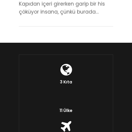
Kapıdan içeri girerken garip bir his
çöküyor insana, çünkü burada…
3 Kıta
11 Ülke