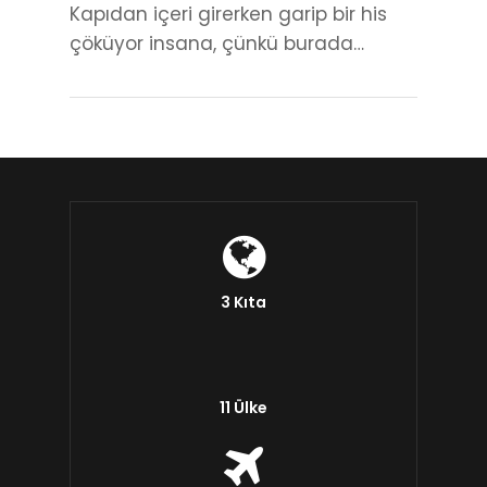
Kapıdan içeri girerken garip bir his
çöküyor insana, çünkü burada…
3 Kıta
11 Ülke