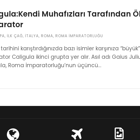
gula:Kendi Muhafızları Tarafından 
arator
PA
,
İLK ÇAĞ
,
İTALYA
,
ROMA
,
ROMA İMPARATORLUĞU
arihini karıştırdığınızda bazı isimler karşınıza “büyük” o
tor Caligula ikinci grupta yer alır. Asıl adı Gaius 
ula, Roma İmparatorluğu’nun üçüncü…