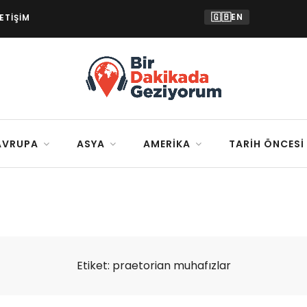
🇬🇧
EN
LETIŞIM
AVRUPA
ASYA
AMERIKA
TARIH ÖNCESI
Etiket:
praetorian muhafızlar