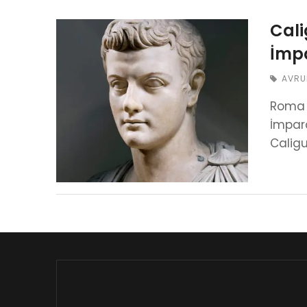
Cali
İmp
AVRU
Roma t
İmpara
Calig