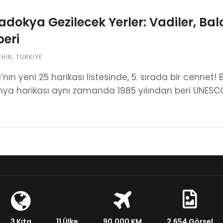
dokya Gezilecek Yerler: Vadiler, Balo
eri
EHIR
,
TÜRKIYE
nın yeni 25 harikası listesinde, 5. sırada bir cennet! 
ya harikası aynı zamanda 1985 yılından beri UNESCO d
3 Kıta
11 Ülke
90.000 KM
2.654 Görsel