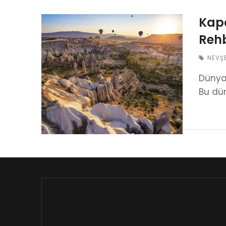
Kapa
Rehb
NEVŞ
Dünya’
Bu dün