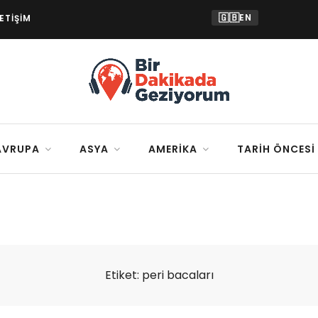
🇬🇧
EN
LETIŞIM
AVRUPA
ASYA
AMERIKA
TARIH ÖNCESI
Etiket:
peri bacaları