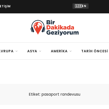
🇬🇧
EN
LETIŞIM
AVRUPA
ASYA
AMERIKA
TARIH ÖNCESI
Etiket:
pasaport randevusu