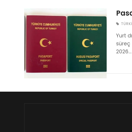
Pasa
TÜRK
Yurt d
süreç 
2026…