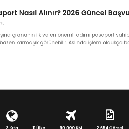
port Nasıl Alınır? 2026 Güncel Başv
IYE
ışına çıkmanın ilk ve en önemli adımı pasaport sahibi 
bazen karmaşık görünebilir. Aslında işlem oldukça b
3 Kıta
11 Ülke
90.000 KM
2.654 Görsel