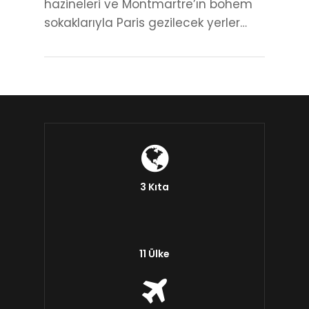
hazineleri ve Montmartre’ın bohem
sokaklarıyla Paris gezilecek yerler…
3 Kıta
11 Ülke