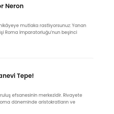
or Neron
 hikâyeye mutlaka rastlıyorsunuz: Yanan
z kişi Roma İmparatorluğu’nun beşinci
anevi Tepe!
ruluş efsanesinin merkezidir. Rivayete
Roma döneminde aristokratların ve