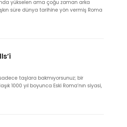
nında yükselen ama çoğu zaman arka
ı aşkın süre dünya tarihine yön vermiş Roma
ls’i
 sadece taşlara bakmıyorsunuz; bir
ık 1000 yıl boyunca Eski Roma’nın siyasi,