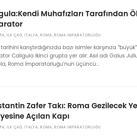
gula:Kendi Muhafızları Tarafından 
arator
PA
,
İLK ÇAĞ
,
İTALYA
,
ROMA
,
ROMA İMPARATORLUĞU
arihini karıştırdığınızda bazı isimler karşınıza “büyük” o
tor Caligula ikinci grupta yer alır. Asıl adı Gaius 
ula, Roma İmparatorluğu’nun üçüncü…
tantin Zafer Takı: Roma Gezilecek Ye
yesine Açılan Kapı
PA
,
İLK ÇAĞ
,
İTALYA
,
ROMA
,
ROMA İMPARATORLUĞU