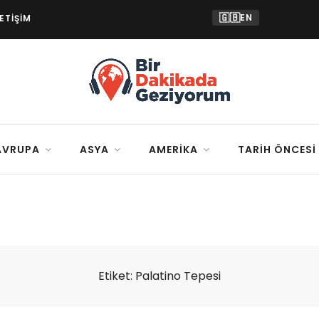
🇬🇧
EN
LETIŞIM
AVRUPA
ASYA
AMERIKA
TARIH ÖNCESI
Etiket:
Palatino Tepesi