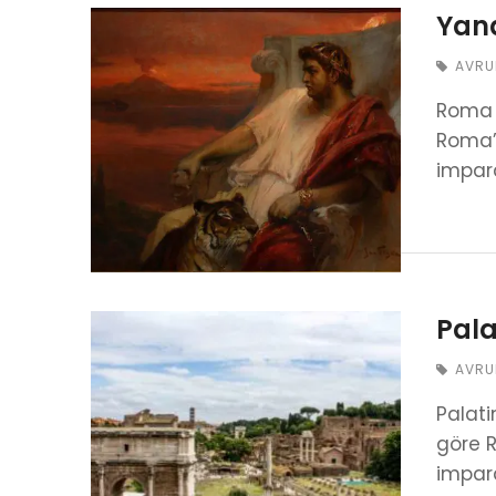
Yana
AVRU
Roma g
Roma’y
impara
Pala
AVRU
Palati
göre 
impar