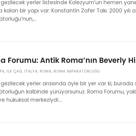
gezilecek yerler listesinde Kolezyum’un hemen ya
 kalan bir yapı var: Konstantin Zafer Takı. 2000 yıl
atorluğu’nun,…
 Forumu: Antik Roma’nın Beverly Hil
PA
,
İLK ÇAĞ
,
İTALYA
,
ROMA
,
ROMA İMPARATORLUĞU
ezilecek yerler arasında öyle bir yer var ki, burada
torluğun kalbinde yürüyorsunuz. Roma Forumu, yaklaş
 ve hukuksal merkeziydi….