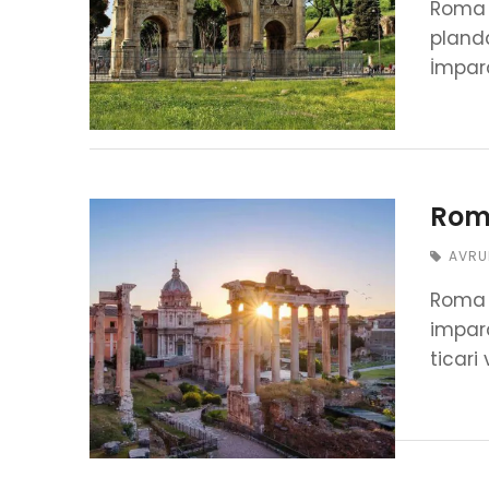
Roma 
planda
İmpar
Roma
AVRU
Roma g
impara
ticari