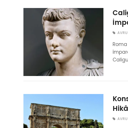
Cali
İmp
AVRU
Roma t
İmpara
Calig
Kons
Hikâ
AVRU