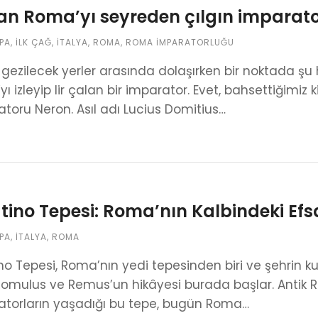
n Roma’yı seyreden çılgın imparat
PA
,
İLK ÇAĞ
,
İTALYA
,
ROMA
,
ROMA İMPARATORLUĞU
ezilecek yerler arasında dolaşırken bir noktada şu
ı izleyip lir çalan bir imparator. Evet, bahsettiğimi
toru Neron. Asıl adı Lucius Domitius…
tino Tepesi: Roma’nın Kalbindeki Efs
PA
,
İTALYA
,
ROMA
no Tepesi, Roma’nın yedi tepesinden biri ve şehrin ku
Romulus ve Remus’un hikâyesi burada başlar. Antik 
atorların yaşadığı bu tepe, bugün Roma…