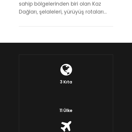
sahip bölgelerinden biri olan Kaz
Dağları, şelaleleri, yürüyüş rotaları…
3 Kıta
11 Ülke