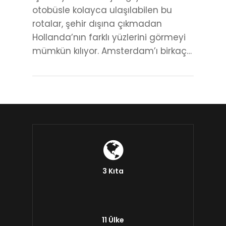
otobüsle kolayca ulaşılabilen bu
rotalar, şehir dışına çıkmadan
Hollanda’nın farklı yüzlerini görmeyi
mümkün kılıyor. Amsterdam’ı birkaç…
3 Kıta
11 Ülke