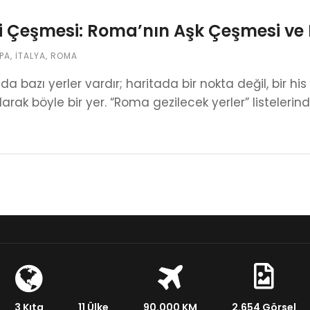
i Çeşmesi: Roma’nın Aşk Çeşmesi ve D
PA
,
İTALYA
,
ROMA
a bazı yerler vardır; haritada bir nokta değil, bir his
arak böyle bir yer. “Roma gezilecek yerler” listelerin
3 Kıta
11 Ülke
90.000 KM
2.654 Görsel