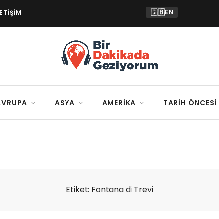
🇬🇧
EN
LETIŞIM
AVRUPA
ASYA
AMERIKA
TARIH ÖNCESI
Etiket:
Fontana di Trevi