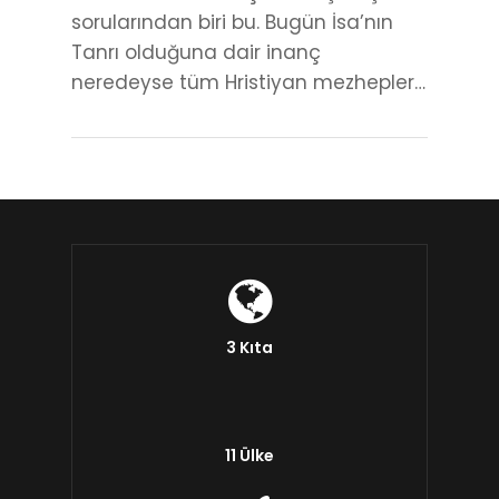
sorularından biri bu. Bugün İsa’nın
Tanrı olduğuna dair inanç
neredeyse tüm Hristiyan mezhepler…
3 Kıta
11 Ülke