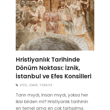
Hristiyanlık Tarihinde
Dönüm Noktası: İznik,
İstanbul ve Efes Konsilleri
EFES
,
İZMIR
,
TÜRKIYE
Tanrı mıydı, insan mıydı, yoksa her
ikisi birden mi? Hristiyanlık tarihinin
en temel ama en çok tartışılmış