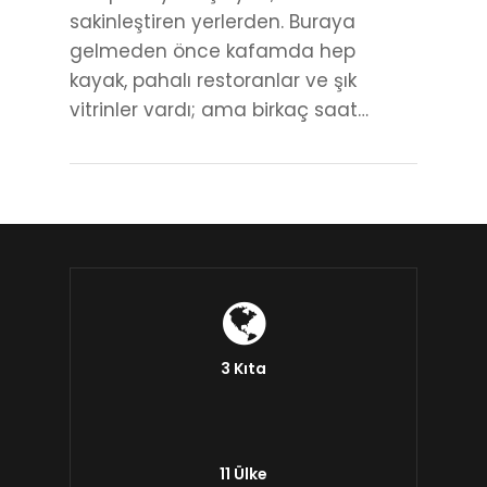
sakinleştiren yerlerden. Buraya
gelmeden önce kafamda hep
kayak, pahalı restoranlar ve şık
vitrinler vardı; ama birkaç saat…
3 Kıta
11 Ülke