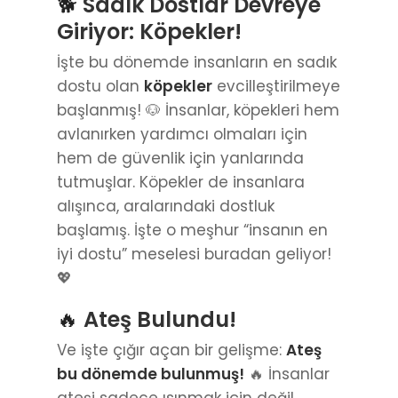
🐕
Sadık Dostlar Devreye
Giriyor: Köpekler!
İşte bu dönemde insanların en sadık
dostu olan
köpekler
evcilleştirilmeye
başlanmış! 🐶 İnsanlar, köpekleri hem
avlanırken yardımcı olmaları için
hem de güvenlik için yanlarında
tutmuşlar. Köpekler de insanlara
alışınca, aralarındaki dostluk
başlamış. İşte o meşhur “insanın en
iyi dostu” meselesi buradan geliyor!
💖
🔥
Ateş Bulundu!
Ve işte çığır açan bir gelişme:
Ateş
bu dönemde bulunmuş!
🔥 İnsanlar
ateşi sadece ısınmak için değil,