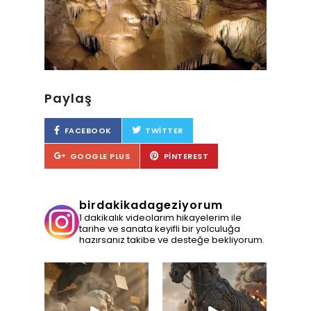
Paylaş
FACEBOOK
TWITTER
GOOGLE PLUS
PINTEREST
birdakikadageziyorum
1 dakikalık videolarım hikayelerim ile
tarihe ve sanata keyifli bir yolculuğa
hazırsanız takibe ve desteğe bekliyorum.