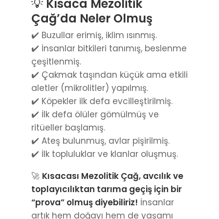
💡
Kısaca Mezolitik
Çağ’da Neler Olmuş
✔️ Buzullar erimiş, iklim ısınmış.
✔️ İnsanlar bitkileri tanımış, beslenme
çeşitlenmiş.
✔️ Çakmak taşından küçük ama etkili
aletler (mikrolitler) yapılmış.
✔️ Köpekler ilk defa evcilleştirilmiş.
✔️ İlk defa ölüler gömülmüş ve
ritüeller başlamış.
✔️ Ateş bulunmuş, avlar pişirilmiş.
✔️ İlk topluluklar ve klanlar oluşmuş.
🚀
Kısacası Mezolitik Çağ, avcılık ve
toplayıcılıktan tarıma geçiş için bir
“prova” olmuş diyebiliriz!
İnsanlar
artık hem doğayı hem de yaşamı