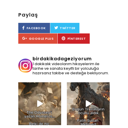
Paylaş
FACEBOOK
TWITTER
GOOGLE PLUS
PINTEREST
birdakikadageziyorum
1 dakikalık videolarım hikayelerim ile
tarihe ve sanata keyifli bir yolculuğa
hazırsanız takibe ve desteğe bekliyorum.