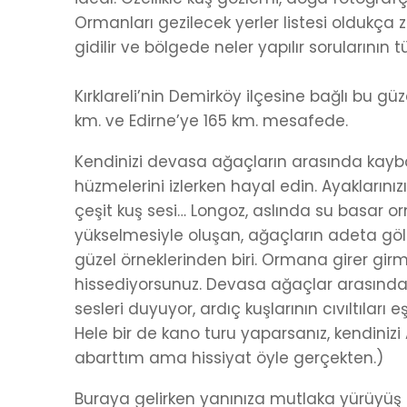
Ormanları gezilecek yerler listesi oldukça
gidilir ve bölgede neler yapılır sorularının 
Kırklareli’nin Demirköy ilçesine bağlı bu güz
km. ve Edirne’ye 165 km. mesafede.
Kendinizi devasa ağaçların arasında kaybo
hüzmelerini izlerken hayal edin. Ayaklarınız
çeşit kuş sesi… Longoz, aslında su basar or
yükselmesiyle oluşan, ağaçların adeta göl
güzel örneklerinden biri. Ormana girer gir
hissediyorsunuz. Devasa ağaçlar arasında 
sesleri duyuyor, ardıç kuşlarının cıvıltıları
Hele bir de kano turu yaparsanız, kendiniz
abarttım ama hissiyat öyle gerçekten.)
Buraya gelirken yanınıza mutlaka yürüyüş a