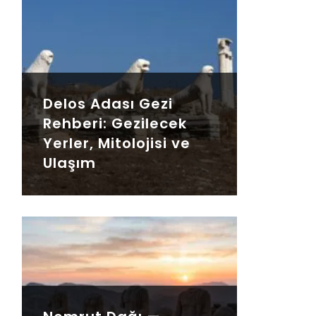
Delos Adası Gezi
Rehberi: Gezilecek
Yerler, Mitolojisi ve
Ulaşım