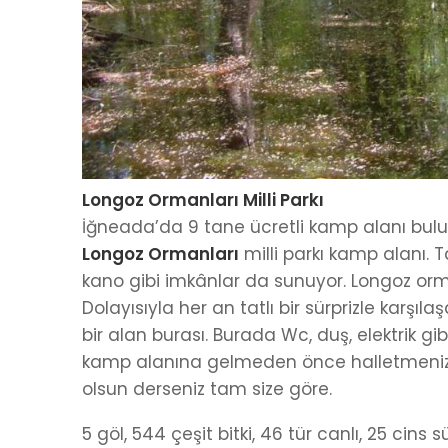
Longoz Ormanları Milli Parkı
İğneada’da 9 tane ücretli kamp alanı bulu
Longoz Ormanları
milli parkı kamp alanı. 
kano gibi imkânlar da sunuyor. Longoz orma
Dolayısıyla her an tatlı bir sürprizle karşı
bir alan burası. Burada Wc, duş, elektrik g
kamp alanına gelmeden önce halletmeniz g
olsun derseniz tam size göre.
5 göl, 544 çeşit bitki, 46 tür canlı, 25 cins 