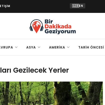
🇬🇧
EN
LETIŞIM
AVRUPA
ASYA
AMERIKA
TARIH ÖNCESI
rı Gezilecek Yerler