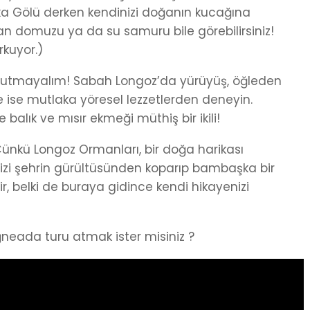
ka Gölü derken kendinizi doğanın kucağına
aban domuzu ya da su samuru bile görebilirsiniz!
rkuyor.)
i unutmayalım! Sabah Longoz’da yürüyüş, öğleden
 ise mutlaka yöresel lezzetlerden deneyin.
balık ve mısır ekmeği müthiş bir ikili!
 Çünkü Longoz Ormanları, bir doğa harikası
sizi şehrin gürültüsünden koparıp bambaşka bir
ir, belki de buraya gidince kendi hikayenizi
neada turu atmak ister misiniz ?