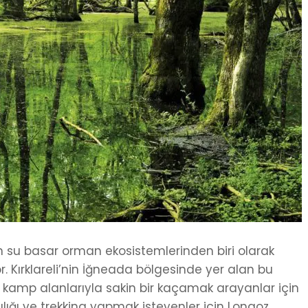
n su basar orman ekosistemlerinden biri olarak
r. Kırklareli’nin İğneada bölgesinde yer alan bu
ve kamp alanlarıyla sakin bir kaçamak arayanlar için
çılığı ve trekking yapmak isteyenler için Longoz