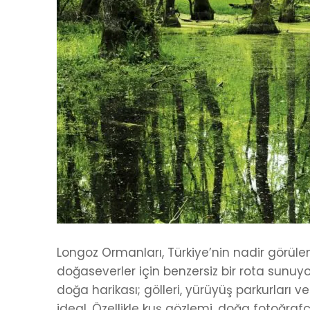
Longoz Ormanları, Türkiye’nin nadir görüle
doğaseverler için benzersiz bir rota sunuyo
doğa harikası; gölleri, yürüyüş parkurları 
ideal. Özellikle kuş gözlemi, doğa fotoğraf