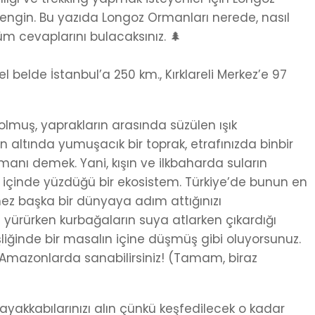
 zengin. Bu yazıda Longoz Ormanları nerede, nasıl
tüm cevaplarını bulacaksınız. 🌲
el belde İstanbul’a 250 km., Kırklareli Merkez’e 97
lmuş, yaprakların arasında süzülen ışık
ın altında yumuşacık bir toprak, etrafınızda binbir
manı demek. Yani, kışın ve ilkbaharda suların
 içinde yüzdüğü bir ekosistem. Türkiye’de bunun en
mez başka bir dünyaya adım attığınızı
yürürken kurbağaların suya atlarken çıkardığı
 eşliğinde bir masalın içine düşmüş gibi oluyorsunuz.
i Amazonlarda sanabilirsiniz! (Tamam, biraz
yakkabılarınızı alın çünkü keşfedilecek o kadar