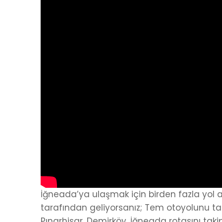
İğneada’ya ulaşmak için birden fazla yol 
tarafından geliyorsanız; Tem otoyolunu ta
Pınarhisar, Demirköy, İğneada rotasını takip