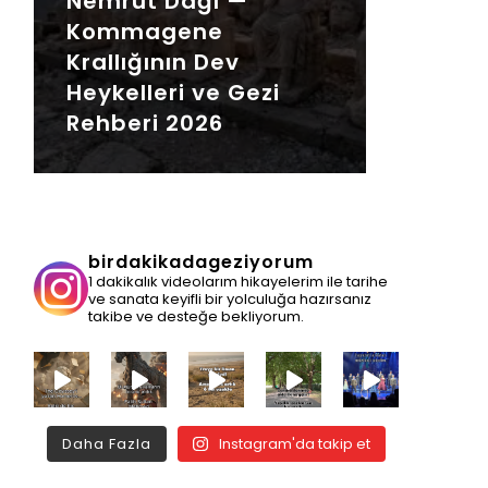
Nemrut Dağı —
Kommagene
Krallığının Dev
Heykelleri ve Gezi
Rehberi 2026
birdakikadageziyorum
1 dakikalık videolarım hikayelerim ile tarihe
ve sanata keyifli bir yolculuğa hazırsanız
takibe ve desteğe bekliyorum.
Daha Fazla
Instagram'da takip et