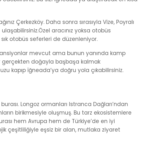
ağınız Çerkezköy. Daha sonra sırasıyla Vize, Poyralı
laşabilirsiniz.Özel aracınız yoksa otobüs
k sık otobüs seferleri de düzenleniyor.
e pansiyonlar mevcut ama bunun yanında kamp
ğer gerçekten doğayla başbaşa kalmak
uzu kapıp İğneada’ya doğru yola çıkabilirsiniz.
 burası. Longoz ormanları Istranca Dağları’ndan
nların birikmesiyle oluşmuş. Bu tarz ekosistemlere
urası hem Avrupa hem de Türkiye’de en iyi
 çeşitliliğiyle eşsiz bir alan, mutlaka ziyaret