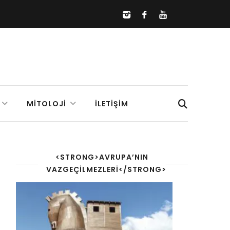
MITOLOJI
İLETIŞIM
<STRONG>AVRUPA’NIN
VAZGEÇILMEZLERI</STRONG>