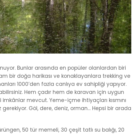
nuyor. Bunlar arasında en popüler olanlardan biri
Tam bir doğa harikası ve konaklayanlara trekking ve
nları 1000’den fazla canlıya ev sahipliği yapıyor.
laşabilirsiniz. Hem çadır hem de karavan için uygun
ibi imkânlar mevcut. Yeme-içme ihtiyaçları kısmını
erekiyor. Göl, dere, deniz, orman… Hepsi bir arada
sürüngen, 50 tür memeli, 30 çeşit tatlı su balığı, 20