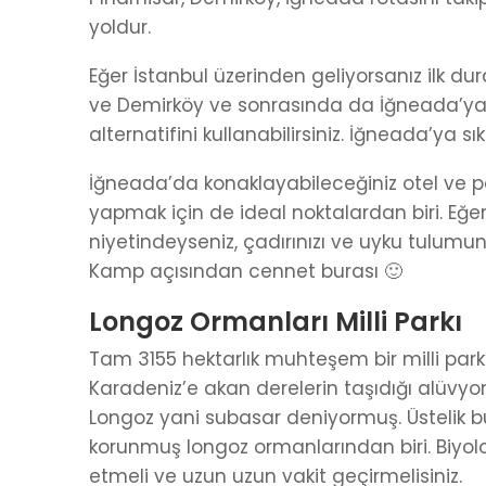
yoldur.
Eğer İstanbul üzerinden geliyorsanız ilk dur
ve Demirköy ve sonrasında da İğneada’ya u
alternatifini kullanabilirsiniz. İğneada’ya sı
İğneada’da konaklayabileceğiniz otel v
yapmak için de ideal noktalardan biri. E
niyetindeyseniz, çadırınızı ve uyku tulumun
Kamp açısından cennet burası 🙂
Longoz Ormanları Milli Parkı
Tam 3155 hektarlık muhteşem bir milli park
Karadeniz’e akan derelerin taşıdığı alüvyo
Longoz yani subasar deniyormuş. Üstelik b
korunmuş longoz ormanlarından biri. Biyolojik
etmeli ve uzun uzun vakit geçirmelisiniz.