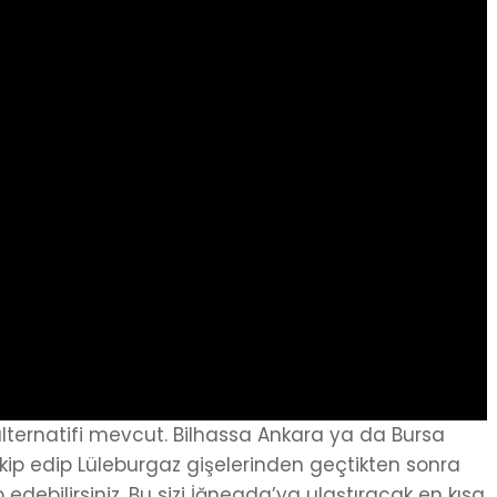
alternatifi mevcut. Bilhassa Ankara ya da Bursa
kip edip Lüleburgaz gişelerinden geçtikten sonra
 edebilirsiniz. Bu sizi İğneada’ya ulaştıracak en kısa