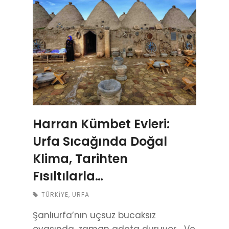
Harran Kümbet Evleri:
Urfa Sıcağında Doğal
Klima, Tarihten
Fısıltılarla…
TÜRKIYE
,
URFA
Şanlıurfa’nın uçsuz bucaksız