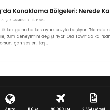
’da Konaklama Bölgeleri: Nerede Ka
PA
,
ÇEK CUMHURIYETI
,
PRAG
 ilk kez gelen herkes aynı soruyla başlıyor: “Nerede
e, tüm deneyimini değiştiriyor. Old Town’da kalırsan 
rsun; çan sesleri, taş…
3 Kıta
11 Ülke
90.000 KM
2.654 Görsel