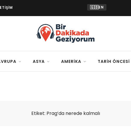
🇬🇧
EN
LETIŞIM
AVRUPA
ASYA
AMERIKA
TARIH ÖNCESI
Etiket:
Prag’da nerede kalmalı