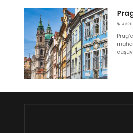
Prag
AVRU
Prag’a
mahall
düşüyo