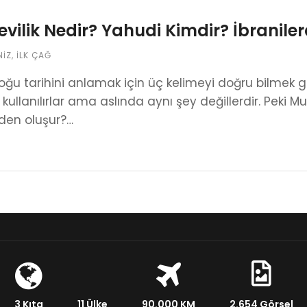
vilik Nedir? Yahudi Kimdir? İbraniler
NIZ
,
İLK ÇAĞ
ğu tarihini anlamak için üç kelimeyi doğru bilmek gere
 kullanılırlar ama aslında aynı şey değillerdir. Peki Mus
den oluşur?…
3 Kıta
11 Ülke
90.000 KM
2.654 Görsel