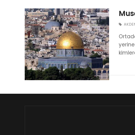
Muse
AKDE
Ortado
yerine
kimler