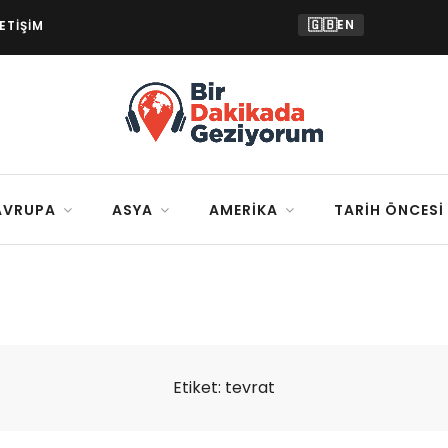
🇬🇧
EN
LETIŞIM
AVRUPA
ASYA
AMERIKA
TARIH ÖNCESI
Etiket:
tevrat