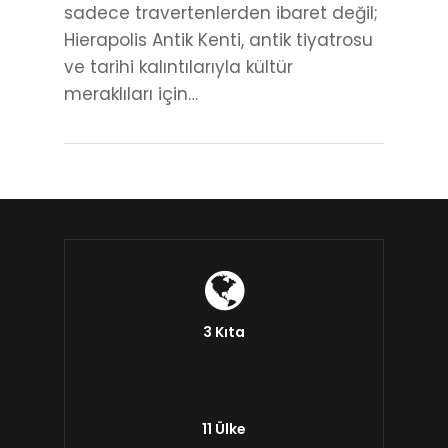
sadece travertenlerden ibaret değil;
Hierapolis Antik Kenti, antik tiyatrosu
ve tarihi kalıntılarıyla kültür
meraklıları için…
3 Kıta
11 Ülke