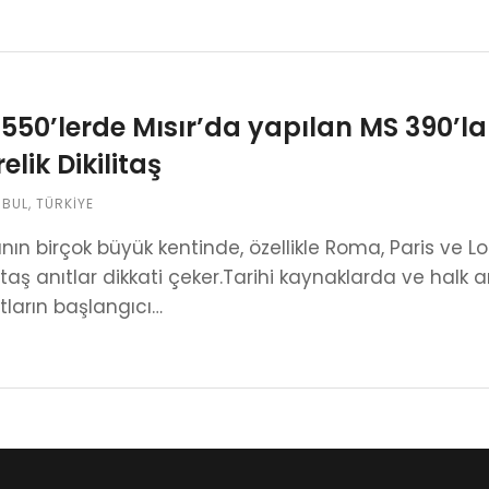
550’lerde Mısır’da yapılan MS 390’lar
elik Dikilitaş
NBUL
,
TÜRKIYE
ın birçok büyük kentinde, özellikle Roma, Paris ve Lo
taş anıtlar dikkati çeker.Tari­hi kaynaklarda ve halk ar
tların başlangıcı…