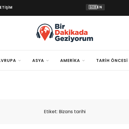
🇬🇧
EN
LETIŞIM
AVRUPA
ASYA
AMERIKA
TARIH ÖNCESI
Etiket:
Bizans tarihi