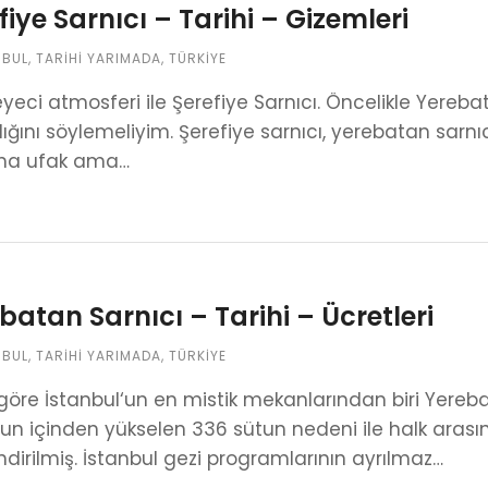
fiye Sarnıcı – Tarihi – Gizemleri
NBUL
,
TARIHI YARIMADA
,
TÜRKIYE
yeci atmosferi ile Şerefiye Sarnıcı. Öncelikle Yerebat
ğını söylemeliyim. Şerefiye sarnıcı, yerebatan sarnı
ha ufak ama…
batan Sarnıcı – Tarihi – Ücretleri
NBUL
,
TARIHI YARIMADA
,
TÜRKIYE
öre İstanbul‘un en mistik mekanlarından biri Yereb
un içinden yükselen 336 sütun nedeni ile halk arası
ndirilmiş. İstanbul gezi programlarının ayrılmaz…