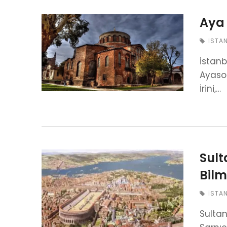
Aya 
İSTA
İstanb
Ayasof
İrini,…
Sult
Bilm
İSTA
Sulta