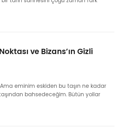
 bir tarih sahnesini çoğu zaman fark
Noktası ve Bizans’ın Gizli
r. Ama eminim eskiden bu taşın ne kadar
 taşından bahsedeceğim. Bütün yollar