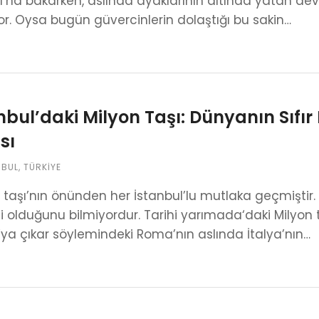
ı’na bakarken, aslında ayaklarının altında yatan dev
r. Oysa bugün güvercinlerin dolaştığı bu sakin…
nbul’daki Milyon Taşı: Dünyanın Sıfır 
sı
NBUL
,
TÜRKIYE
 taşı’nın önünden her İstanbul’lu mutlaka geçmişti
 olduğunu bilmiyordur. Tarihi yarımada‘daki Milyon
a çıkar söylemindeki Roma’nın aslında İtalya’nın…