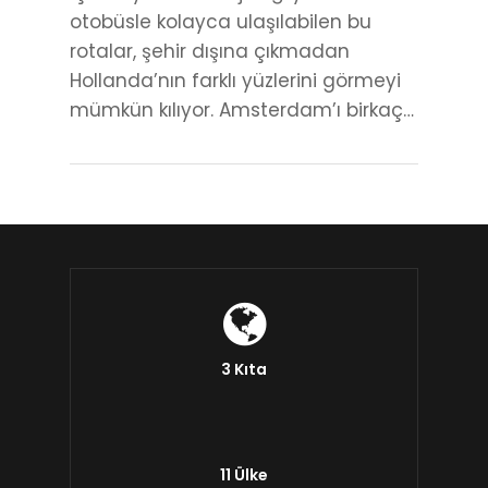
otobüsle kolayca ulaşılabilen bu
rotalar, şehir dışına çıkmadan
Hollanda’nın farklı yüzlerini görmeyi
mümkün kılıyor. Amsterdam’ı birkaç…
3 Kıta
11 Ülke