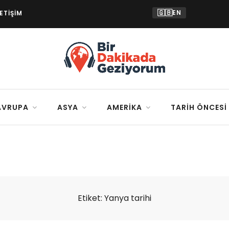
🇬🇧
EN
LETIŞIM
AVRUPA
ASYA
AMERIKA
TARIH ÖNCESI
Etiket:
Yanya tarihi