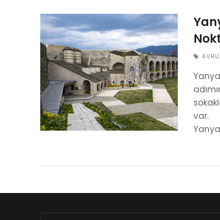
Yany
Nokt
AVRU
Yanya,
adımı
sokakl
var.
Yanya’