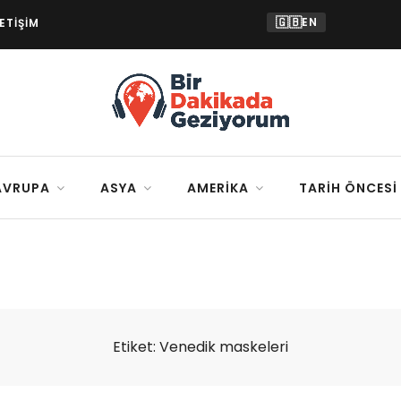
🇬🇧
EN
LETIŞIM
AVRUPA
ASYA
AMERIKA
TARIH ÖNCESI
Etiket:
Venedik maskeleri