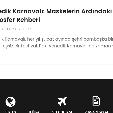
dik Karnavalı: Maskelerin Ardındaki 
sfer Rehberi
PA
,
İTALYA
,
VENEDIK
k Karnavalı, her yıl şubat ayında şehri bambaşka bir 
i eşsiz bir festival. Peki Venedik Karnavalı ne zaman 
3 Kıta
11 Ülke
90.000 KM
2.654 Görsel