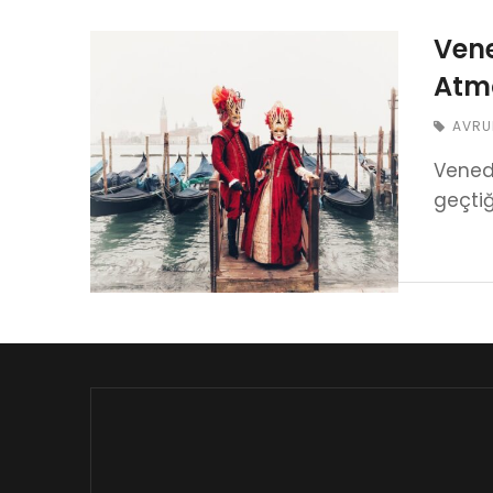
Vene
Atmo
AVRU
Venedi
geçtiğ