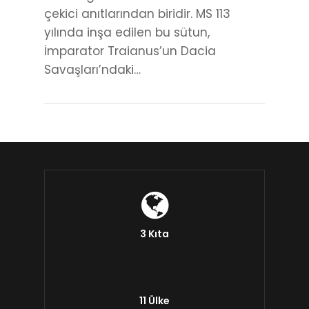
çekici anıtlarından biridir. MS 113
yılında inşa edilen bu sütun,
İmparator Traianus’un Dacia
Savaşları’ndaki…
3 Kıta
11 Ülke