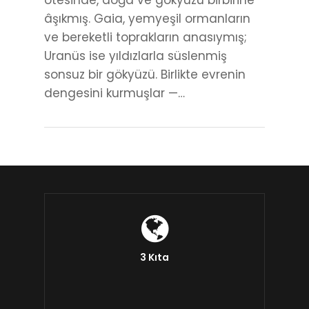
ötesinde, doğa ve gökyüzü birbirine
âşıkmış. Gaia, yemyeşil ormanların
ve bereketli toprakların anasıymış;
Uranüs ise yıldızlarla süslenmiş
sonsuz bir gökyüzü. Birlikte evrenin
dengesini kurmuşlar —…
3 Kıta