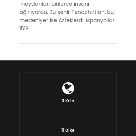
meydanları binlerce insanı
ağırlıyordu. Bu şehir Tenochtitlan, bu
medeniyet ise Azteklerdi. İspanyollar
1519…
3 Kıta
11 Ülke