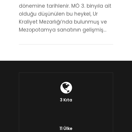
dönemine tarihlenir. MÖ 3. binyıla ait
olduğu düşünülen bu heykel, Ur
Kraliyet Mezarlığı’nda bulunmuş ve
Mezopotamya sanatının gelişmiş…
3 Kıta
11 Ülke