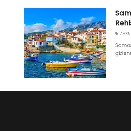
Samo
Rehb
AVRU
Samos,
gizlen