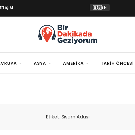
🇬🇧
EN
LETIŞIM
AVRUPA
ASYA
AMERIKA
TARIH ÖNCESI
Etiket:
Sisam Adası