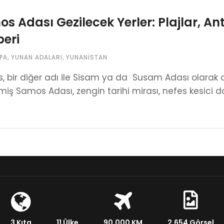
s Adası Gezilecek Yerler: Plajlar, Ant
eri
PA
,
YUNAN ADALARI
,
YUNANISTAN
 bir diğer adı ile Sisam ya da Susam Adası olarak da
miş Samos Adası, zengin tarihi mirası, nefes kesici do
3 Kıta
11 Ülke
90.000 KM
2.654 Görsel