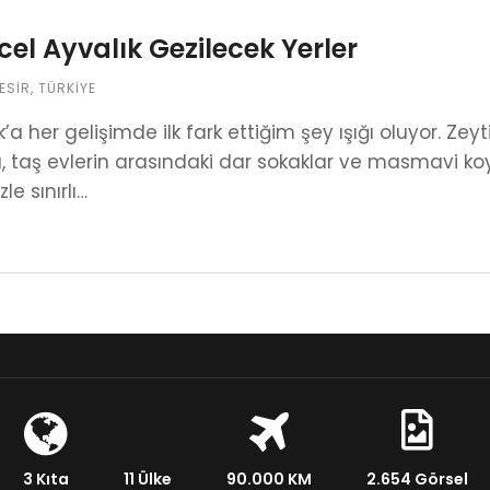
el Ayvalık Gezilecek Yerler
ESIR
,
TÜRKIYE
k’a her gelişimde ilk fark ettiğim şey ışığı oluyor. Z
, taş evlerin arasındaki dar sokaklar ve masmavi koyl
le sınırlı…
3 Kıta
11 Ülke
90.000 KM
2.654 Görsel