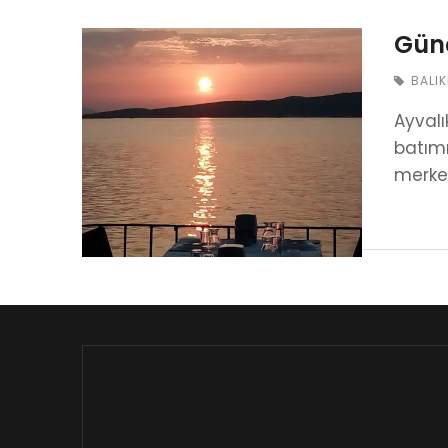
Günc
BALIK
Ayvalı
batımı
merkez