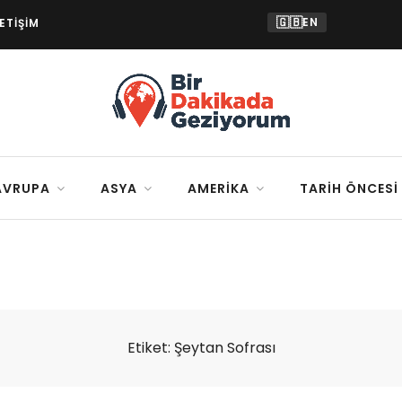
🇬🇧
EN
LETIŞIM
AVRUPA
ASYA
AMERIKA
TARIH ÖNCESI
Etiket:
Şeytan Sofrası