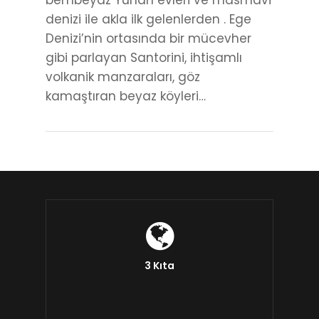
bembeyaz Yunan evleri ve masmavi
denizi ile akla ilk gelenlerden . Ege
Denizi’nin ortasında bir mücevher
gibi parlayan Santorini, ihtişamlı
volkanik manzaraları, göz
kamaştıran beyaz köyleri…
3 Kıta