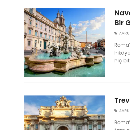
Navo
Bir 
AVRU
Roma’d
hikâye
hiç b
Trev
AVRU
Roma’d