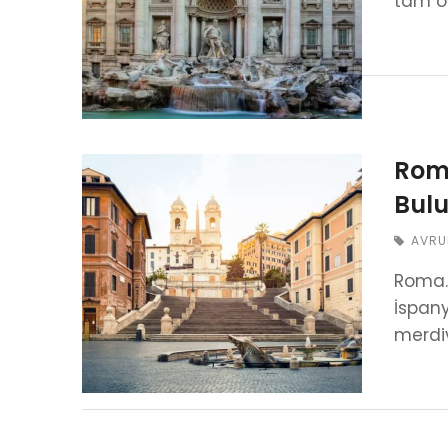
tam ol
Roma
Bul
AVRU
Roma… 
İspany
merdi