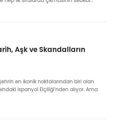
de hep ilk sıralarda çıkmasının sebebi…
arih, Aşk ve Skandalların
Şehrin en ikonik noktalarından biri olan
ndaki İspanyol Elçiliği’nden alıyor. Ama