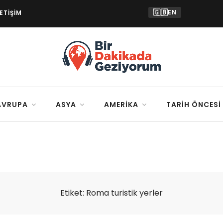
🇬🇧
EN
LETIŞIM
AVRUPA
ASYA
AMERIKA
TARIH ÖNCESI
Etiket:
Roma turistik yerler