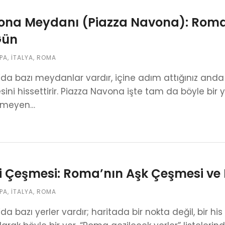
na Meydanı (Piazza Navona): Roma’
Gün
PA
,
İTALYA
,
ROMA
a bazı meydanlar vardır, içine adım attığınız anda sa
sini hissettirir. Piazza Navona işte tam da böyle bir 
itmeyen…
i Çeşmesi: Roma’nın Aşk Çeşmesi ve D
PA
,
İTALYA
,
ROMA
a bazı yerler vardır; haritada bir nokta değil, bir his