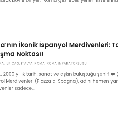
arak böyle bir yer. “Roma gezilecek yerler” listelerin
’nın İkonik İspanyol Merdivenleri: T
uşma Noktası!
PA
,
İLK ÇAĞ
,
İTALYA
,
ROMA
,
ROMA İMPARATORLUĞU
2000 yıllık tarih, sanat ve aşkın buluştuğu şehir! ❤️ 
ol Merdivenleri (Piazza di Spagna), adını hemen yanı
venler sadece…