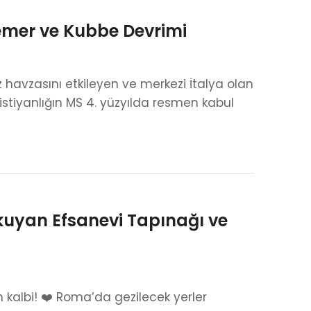
emer ve Kubbe Devrimi
 havzasını etkileyen ve merkezi İtalya olan
stiyanlığın MS 4. yüzyılda resmen kabul
yan Efsanevi Tapınağı ve
n kalbi! ❤️ Roma’da gezilecek yerler