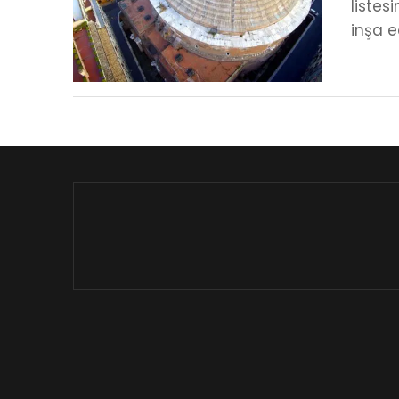
listes
inşa e