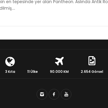
inin en tepesinde yer alan Pantheon. Aslında Antik Ro
dilmiş….
3 Kıta
11 Ülke
90.000 KM
2.654 Görsel