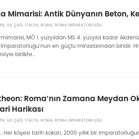
 Mimarisi: Antik Dünyanın Beton, K
PA
,
İLK ÇAĞ
,
İTALYA
,
ROMA
,
ROMA İMPARATORLUĞU
imarisi, MÖ 1. yüzyıldan MS 4. yüzyıla kadar Akdeniz
mparatorluğu’nun en güçlü miraslarından biridir. Hri
siyle birlikte…
theon: Roma’nın Zamana Meydan Oku
ri Harikası
PA
,
İLK ÇAĞ
,
İTALYA
,
ROMA
,
ROMA İMPARATORLUĞU
Her köşesi tarih kokan, 2000 yıllık bir imparatorluğu