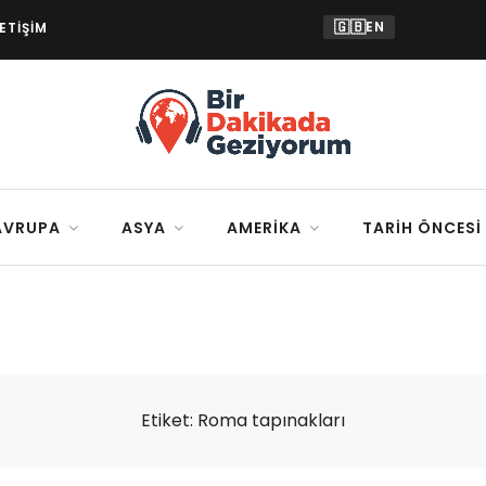
🇬🇧
EN
LETIŞIM
AVRUPA
ASYA
AMERIKA
TARIH ÖNCESI
Etiket:
Roma tapınakları