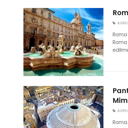
Roma
AVRU
Roma m
Roma İ
edilme
Pan
Mima
AVRU
Roma… 