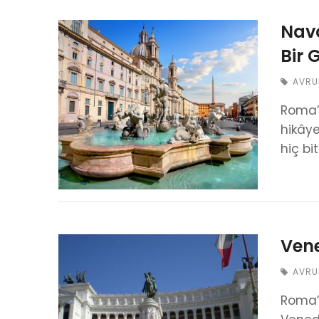
Navo
Bir 
AVRU
Roma’d
hikâye
hiç b
Vene
AVRU
Roma’d