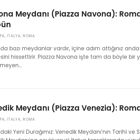
na Meydanı (Piazza Navona): Roma’
Gün
PA
,
İTALYA
,
ROMA
a bazı meydanlar vardır, içine adım attığınız anda sa
sini hissettirir. Piazza Navona işte tam da böyle bir 
itmeyen…
dik Meydanı (Piazza Venezia): Roma’n
PA
,
İTALYA
,
ROMA
aki Yeni Durağımız: Venedik Meydanı’nın Tarihi ve S