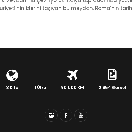
k Meydanı’na çeviriyoruz! İtalya topraklarında yüz
iyeti’nin izlerini taşıyan bu meydan, Roma’nın tarih
3 Kıta
11 Ülke
90.000 KM
2.654 Görsel