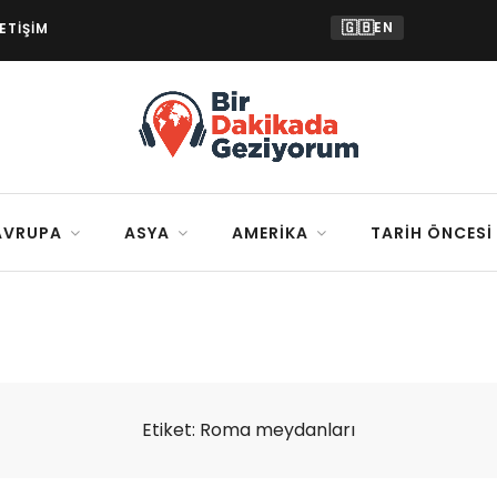
🇬🇧
EN
LETIŞIM
AVRUPA
ASYA
AMERIKA
TARIH ÖNCESI
Etiket:
Roma meydanları