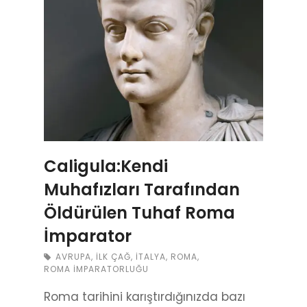
Caligula:Kendi
Muhafızları Tarafından
Öldürülen Tuhaf Roma
İmparator
AVRUPA
,
İLK ÇAĞ
,
İTALYA
,
ROMA
,
ROMA İMPARATORLUĞU
Roma tarihini karıştırdığınızda bazı