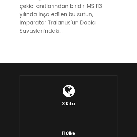
çekici anıtlarından biridir. MS 113
yılında inşa edilen bu sütun,
İmparator Traianus’un Dacia
Savaşları’ndaki…
3 Kıta
11 Ülke