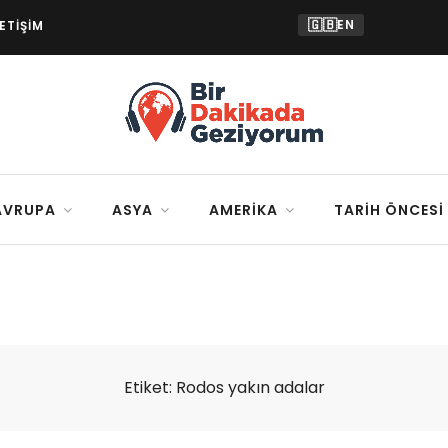
🇬🇧
EN
LETIŞIM
AVRUPA
ASYA
AMERIKA
TARIH ÖNCESI
Etiket:
Rodos yakın adalar