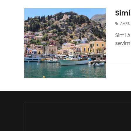
Simi
AVRU
Simi A
seviml