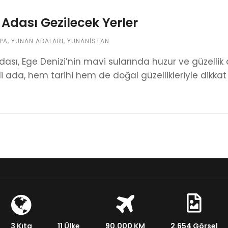
 Adası Gezilecek Yerler
PA
,
YUNAN ADALARI
,
YUNANISTAN
dası, Ege Denizi’nin mavi sularında huzur ve güzellik 
i ada, hem tarihi hem de doğal güzellikleriyle dikkat 
3 Kıta
11 Ülke
90.000 KM
2.654 Görsel