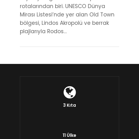
rotalarından biri. UNESCO Dünya
Mirası Listesi’nde yer alan Old Town
bölgesi, Lindos Akropolü ve berrak
plajlarıyla Rodos…
3 Kıta
11 Ülke