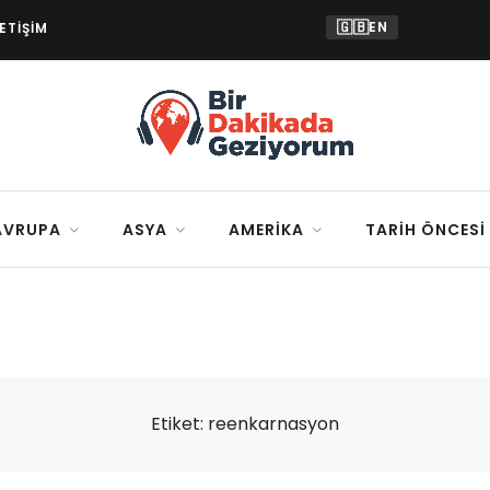
🇬🇧
EN
LETIŞIM
AVRUPA
ASYA
AMERIKA
TARIH ÖNCESI
Etiket:
reenkarnasyon