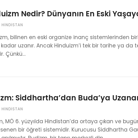
uizm Nedir? Dünyanın En Eski Yaşaya
,
HINDISTAN
zm, bilinen en eski organize inanç sistemlerinden biri
a kadar uzanır. Ancak Hinduizm’i tek bir tarihe ya 
ir. Çünkü…
izm: Siddhartha’dan Buda’ya Uzanan
,
HINDISTAN
, MÖ 6. yüzyılda Hindistan’da ortaya çıkan ve bugü
senen bir öğreti sistemidir. Kurucusu Siddhartha G