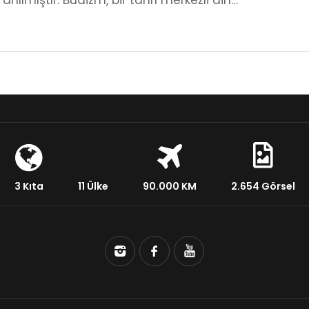
 anılmıştır. Budizm, bir tanrı merkezli din…
3 Kıta
11 Ülke
90.000 KM
2.654 Görsel