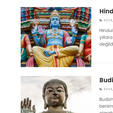
Hind
ASYA
Hindui
yıllar
değild
Bud
ASYA
Budizm
benim