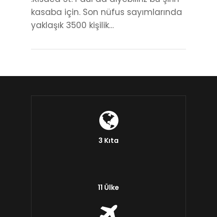
kasaba için. Son nüfus sayımlarında
yaklaşık 3500 kişilik…
3 Kıta
11 Ülke