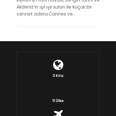
kıyılarının tatlı havası, zengin tarihi ve
Akdeniz’in ışıl ışıl suları ile küçük bir
cennet adeta.Cannes ve…
3 Kıta
11 Ülke