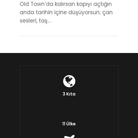
Old Town’da kalırsan kapıyı açtığın
anda tarihin içine düşüyorsun; çan
sesleri, taş…
3 Kıta
11 Ülke