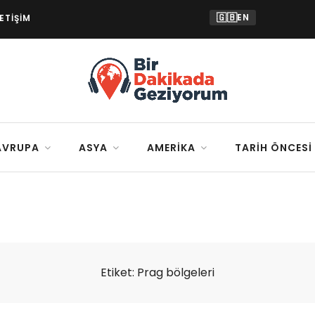
🇬🇧
EN
LETIŞIM
AVRUPA
ASYA
AMERIKA
TARIH ÖNCESI
Etiket:
Prag bölgeleri