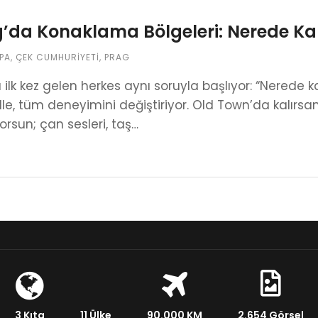
’da Konaklama Bölgeleri: Nerede Ka
PA
,
ÇEK CUMHURIYETI
,
PRAG
 ilk kez gelen herkes aynı soruyla başlıyor: “Nerede
e, tüm deneyimini değiştiriyor. Old Town’da kalırsan 
rsun; çan sesleri, taş…
3 Kıta
11 Ülke
90.000 KM
2.654 Görsel