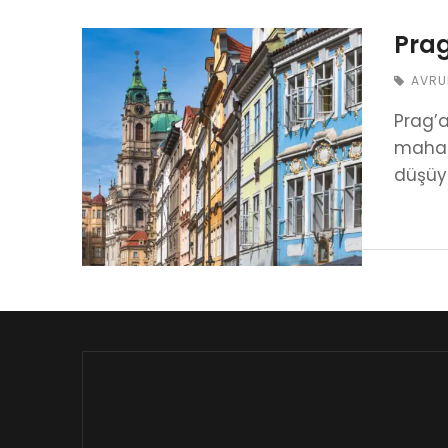
Prag
AVRU
Prag’a
mahall
düşüyo