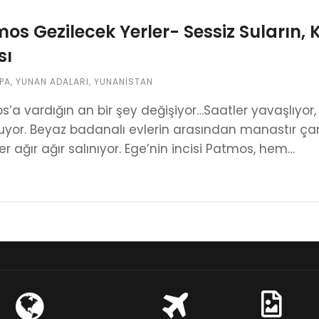
os Gezilecek Yerler- Sessiz Suların,
sı
PA
,
YUNAN ADALARI
,
YUNANISTAN
’a vardığın an bir şey değişiyor…Saatler yavaşlıyor, rü
yor. Beyaz badanalı evlerin arasından manastır çan
er ağır ağır salınıyor. Ege’nin incisi Patmos, hem…