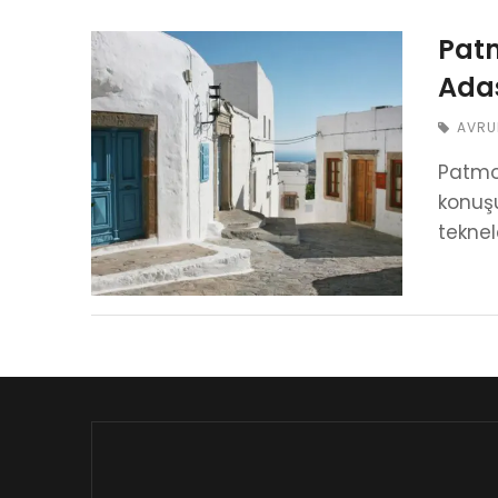
Patm
Ada
AVRU
Patmos
konuşu
teknel