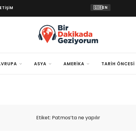
🇬🇧
EN
LETIŞIM
AVRUPA
ASYA
AMERIKA
TARIH ÖNCESI
Etiket:
Patmos’ta ne yapılır