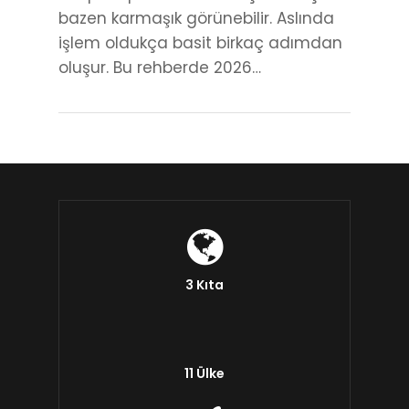
bazen karmaşık görünebilir. Aslında
işlem oldukça basit birkaç adımdan
oluşur. Bu rehberde 2026…
3 Kıta
11 Ülke